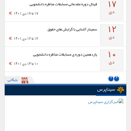
17
فینال دوره مقدماتی مسابقات مناظره دانشجویی
دی
17
تا
18 دی 1401
12
سمينار آشنايی با گرايش های حقوق
دی
12
تا
12 دی 1401
10
یازدهمین دوره ی مسابقات مناظره دانشجویی
دی
10
تا
13 دی 1401
بایگانی
سیناپرس