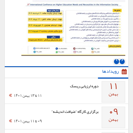
رویدادها
11
دوره ارزيابی ريسک
بهمن
11
تا
13 بهمن 1401
09
برگزاری كارگاه "ضيافت انديشه"
بهمن
09
تا
11 بهمن 1401